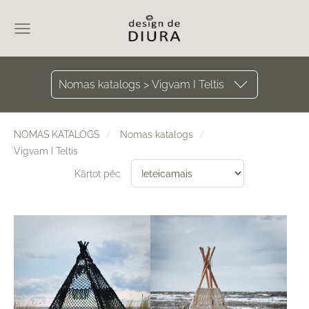
Nomas katalogs > Vigvam I Teltis
NOMAS KATALOGS
Nomas katalogs
Vigvam I Teltis
Kārtot pēc