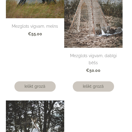
Mezglots vigvam, melns
€55.00
Mezglots vigvam, dabīgi
bēšs
€50.00
Ielikt grozā
Ielikt grozā