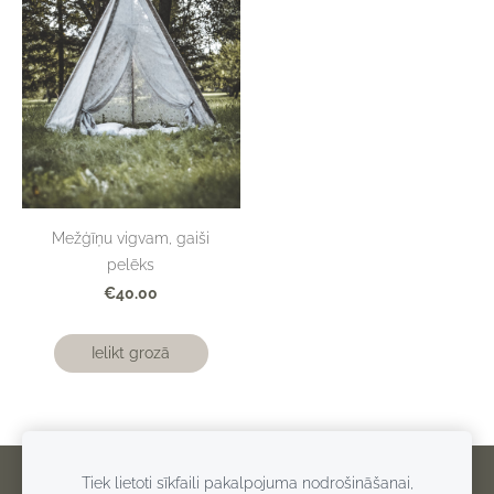
Mežģīņu vigvam, gaiši
pelēks
€40.00
Ielikt grozā
Tiek lietoti sīkfaili pakalpojuma nodrošināšanai,
Privātuma politika
Sazināties
Sīkdatnes