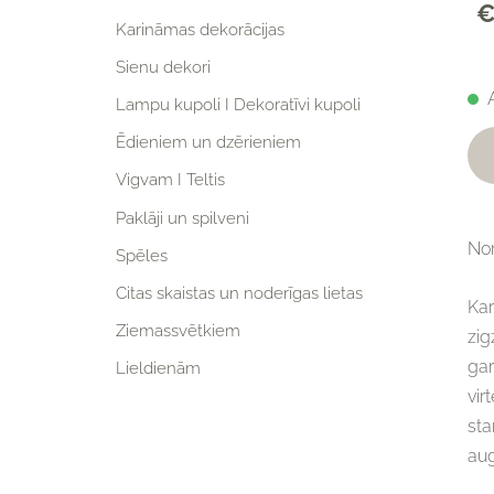
€
Karināmas dekorācijas
Sienu dekori
Lampu kupoli I Dekoratīvi kupoli
Ēdieniem un dzērieniem
Vigvam I Teltis
Paklāji un spilveni
Nom
Spēles
Citas skaistas un noderīgas lietas
Kar
Ziemassvētkiem
zig
ga
Lieldienām
vir
sta
au