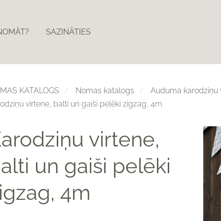
ZNOMĀT?
SAZINĀTIES
MAS KATALOGS
Nomas katalogs
Auduma karodziņu v
odziņu virtene, balti un gaiši pelēki zigzag, 4m
arodziņu virtene,
alti un gaiši pelēki
igzag, 4m