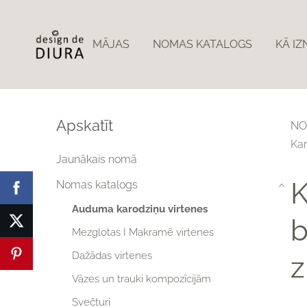
MĀJAS
NOMAS KATALOGS
KĀ I
Apskatīt
NO
Kar
Jaunākais nomā
K
Nomas katalogs
›
Auduma karodziņu virtenes
b
Mezglotas I Makramē virtenes
Dažādas virtenes
z
Vāzes un trauki kompozīcijām
Svečturi