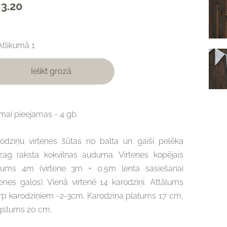
3.20
Atlikumā 1
Ielikt grozā
ai pieejamas - 4 gb.
odziņu virtenes šūtas no balta un gaiši pelēka
zag raksta kokvilnas auduma. Virtenes kopējais
rums 4m (virtene 3m + 0.5m lenta sasiešanai
tenes galos). Vienā virtenē 14 karodziņi. Attālums
rp karodziņiem ~2-3cm. Karodziņa platums 17 cm,
gstums 20 cm.