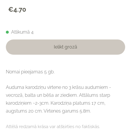
€4.70
Atlikumā 4
Ielikt grozā
Nomai pieejamas 5 gb.
Auduma karodziņu virtene no 3 krāsu audumiem -
vecrozā, balta un bēša ar ziediem. Attālums starp
karodziņiem ~2-3cm. Karodziņa platums 17 cm,
augstums 20 cm. Virtenes garums 5.8m.
Attēlā redzamā krāsa var atšķirties no faktiskās.