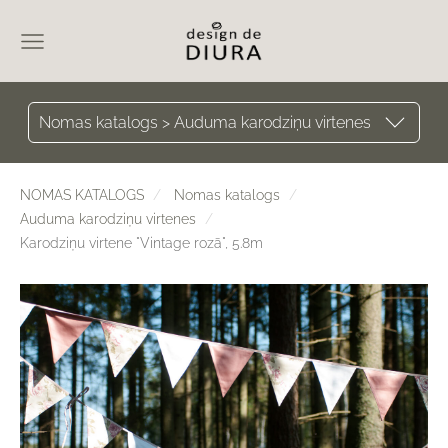
Nomas katalogs > Auduma karodziņu virtenes
NOMAS KATALOGS
Nomas katalogs
Auduma karodziņu virtenes
Karodziņu virtene "Vintage rozā", 5.8m