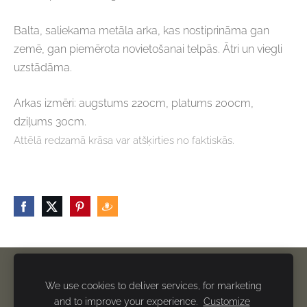
Balta, saliekama metāla arka, kas nostiprināma gan
zemē, gan piemērota novietošanai telpās. Ātri un viegli
uzstādāma.
Arkas izmēri: augstums 220cm, platums 200cm,
dziļums 30cm.
Attēlā redzamā krāsa var atšķirties no faktiskās.
Privātuma politika
Sazināties
Sīkdatnes
We use cookies to deliver services, for marketing
and to improve your experience.
Customize