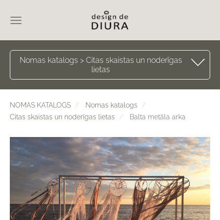
Nomas katalogs > Citas skaistas un noderīgas
lietas
NOMAS KATALOGS
Nomas katalogs
Citas skaistas un noderīgas lietas
Balta metāla arka