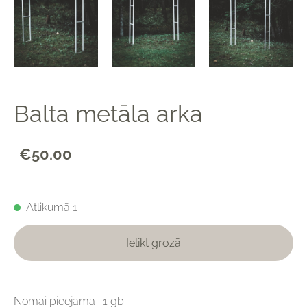
Balta metāla arka
€50.00
Atlikumā 1
Ielikt grozā
Nomai pieejama- 1 gb.