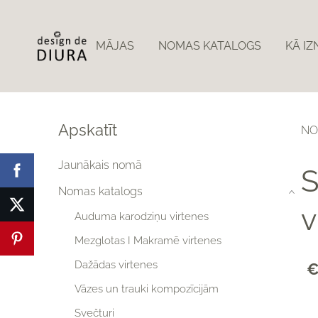
MĀJAS
NOMAS KATALOGS
KĀ I
Apskatīt
NO
Jaunākais nomā
S
Nomas katalogs
›
v
Auduma karodziņu virtenes
Mezglotas I Makramē virtenes
Dažādas virtenes
€
Vāzes un trauki kompozīcijām
Svečturi