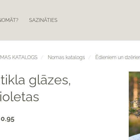
ZNOMĀT?
SAZINĀTIES
MAS KATALOGS
Nomas katalogs
Ēdieniem un dzērie
tikla glāzes,
ioletas
0.95