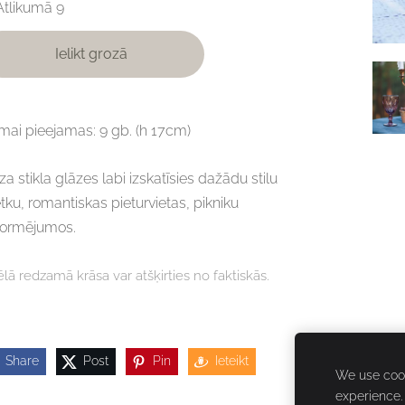
Atlikumā 9
Ielikt grozā
ai pieejamas: 9 gb. (h 17cm)
za stikla glāzes labi izskatīsies dažādu stilu
tku, romantiskas pieturvietas, pikniku
formējumos.
ēlā redzamā krāsa var atšķirties no faktiskās.
Share
Post
Pin
Ieteikt
We use cook
experience