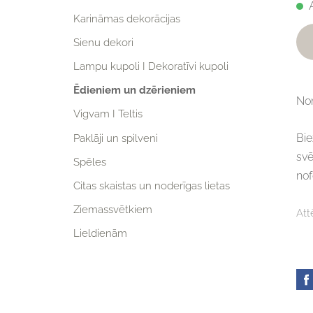
Karināmas dekorācijas
Sienu dekori
Lampu kupoli I Dekoratīvi kupoli
Ēdieniem un dzērieniem
Nom
Vigvam I Teltis
Bie
Paklāji un spilveni
svē
Spēles
no
Citas skaistas un noderīgas lietas
Ziemassvētkiem
Att
Lieldienām