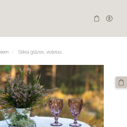
niem
Stikla glāzes, violetas