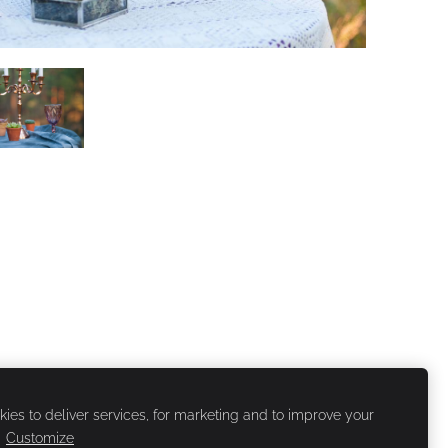
ies to deliver services, for marketing and to improve your
.
Customize