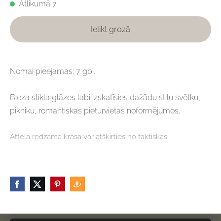
Atlikumā 7
Ielikt grozā
Nomai pieejamas: 7 gb..
Bieza stikla glāzes labi izskatīsies dažādu stilu svētku,
pikniku, romantiskas pieturvietas noformējumos.
Attēlā redzamā krāsa var atšķirties no faktiskās.