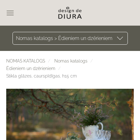
Nomas katalogs > Ēdieniem un dzērieniem
NOMAS KATALOGS
Nomas katalogs
Ēdieniem un dzērieniem
Stikla glāzes, caurspīdīgas, h15 cm