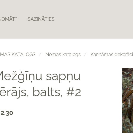
ZNOMĀT?
SAZINĀTIES
MAS KATALOGS
Nomas katalogs
Karināmas dekorāci
ežģīņu sapņu
ērājs, balts, #2
2.30