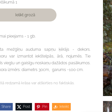
Atlikumā 1
Ielikt grozā
ai pieejams - 1 gb.
lta mežģīņu auduma sapņu ķērājs - dekors.
oru var izmantot iekštelpās, ārā, nojumēs. Tie
īs vieglu un gaisīgu noskaņu dažādos pasākumos.
kora izmērs: diametrs 30cm, garums ~100 cm.
ēlā redzamā krāsa var atšķirties no faktiskās.
Share
Post
Pin
Ieteikt