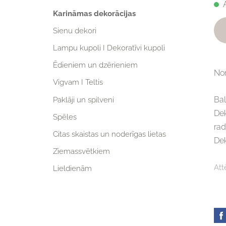
Karināmas dekorācijas
Sienu dekori
Lampu kupoli I Dekoratīvi kupoli
Ēdieniem un dzērieniem
Nom
Vigvam I Teltis
Ba
Paklāji un spilveni
Dek
Spēles
rad
Citas skaistas un noderīgas lietas
De
Ziemassvētkiem
Att
Lieldienām