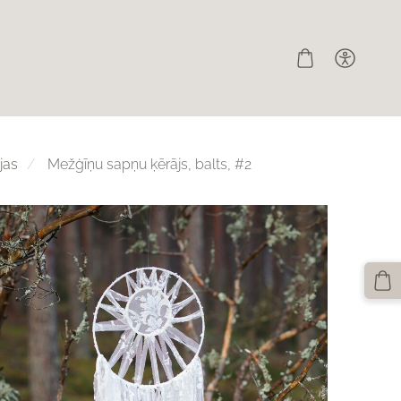
jas
Mežģīņu sapņu ķērājs, balts, #2