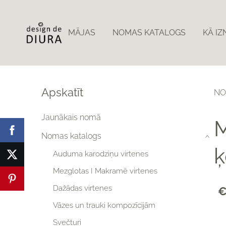
MĀJAS
NOMAS KATALOGS
KĀ I
Apskatīt
NO
Jaunākais nomā
M
Nomas katalogs
›
ķ
Auduma karodziņu virtenes
Mezglotas I Makramē virtenes
Dažādas virtenes
€
Vāzes un trauki kompozīcijām
Svečturi