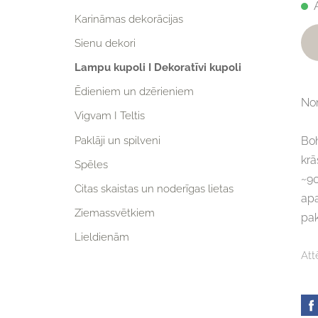
Karināmas dekorācijas
Sienu dekori
Lampu kupoli I Dekoratīvi kupoli
Ēdieniem un dzērieniem
Nom
Vigvam I Teltis
Paklāji un spilveni
Bo
kr
Spēles
~9
Citas skaistas un noderīgas lietas
ap
Ziemassvētkiem
pak
Lieldienām
Att