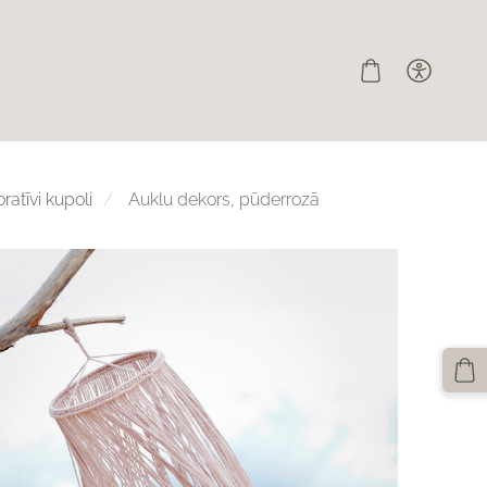
atīvi kupoli
Auklu dekors, pūderrozā