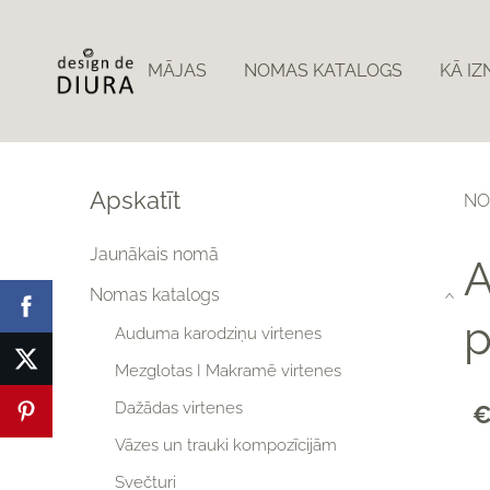
MĀJAS
NOMAS KATALOGS
KĀ I
Apskatīt
NO
Jaunākais nomā
A
Nomas katalogs
›
p
Auduma karodziņu virtenes
Mezglotas I Makramē virtenes
Dažādas virtenes
€
Vāzes un trauki kompozīcijām
Svečturi