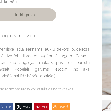
Atlikumā 1
Ielikt grozā
ai pieejams - 2 gb.
hēmiska stila karināms auklu dekors pūderrozā
āsā. Izmēri: diametrs augšpusē ~25cm. Garums
0cm (no augšējās malas/stīpas līdz bārkstu
akšai). Kopējais garums ~110cm (no āķa
arināšanai līdz bārkšu apakšai).
ēlā redzamā krāsa var atšķirties no faktiskās.
Share
Post
Pin
Ieteikt