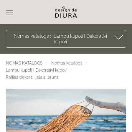
Nomas katalogs > Lampu kupoli I Dekoratīvi
kupoli
NOMAS KATALOGS
Nomas katalogs
Lampu kupoli I Dekoratīvi kupoli
Rafijas dekors, lielais, brūns