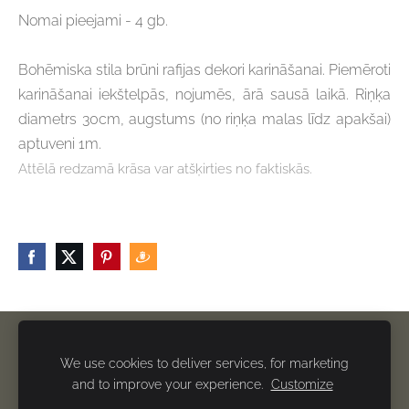
Nomai pieejami - 4 gb.
Bohēmiska stila brūni rafijas dekori karināšanai. Piemēroti
karināšanai iekštelpās, nojumēs, ārā sausā laikā.
Riņķa
diametrs 30cm, augstums (no riņķa malas līdz apakšai)
aptuveni 1m.
Attēlā redzamā krāsa var atšķirties no faktiskās.
Privātuma politika
Sazināties
Sīkdatnes
We use cookies to deliver services, for marketing
and to improve your experience.
Customize
'Ar Glazūru' 2026 / Visas tiesības paturētas