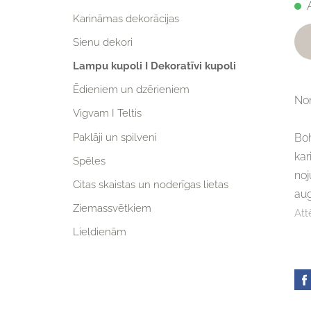
Karināmas dekorācijas
Sienu dekori
Lampu kupoli I Dekoratīvi kupoli
Ēdieniem un dzērieniem
Nom
Vigvam I Teltis
Paklāji un spilveni
Bo
ka
Spēles
no
Citas skaistas un noderīgas lietas
aug
Ziemassvētkiem
Att
Lieldienām