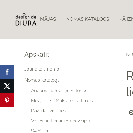
MĀJAS
NOMAS KATALOGS
KĀ I
Apskatīt
NO
Jaunākais nomā
R
Nomas katalogs
›
l
Auduma karodziņu virtenes
Mezglotas I Makramē virtenes
Dažādas virtenes
€
Vāzes un trauki kompozīcijām
Svečturi