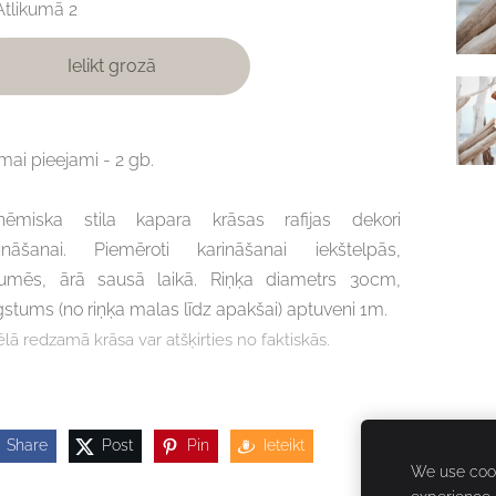
Atlikumā 2
Ielikt grozā
ai pieejami - 2 gb.
hēmiska stila kapara krāsas rafijas dekori
rināšanai. Piemēroti karināšanai iekštelpās,
jumēs, ārā sausā laikā.
Riņķa diametrs 30cm,
stums (no riņķa malas līdz apakšai) aptuveni 1m.
ēlā redzamā krāsa var atšķirties no faktiskās.
Share
Post
Pin
Ieteikt
We use cook