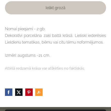
Ielikt grozā
Nomai pieejami - 2 gb.
Dekoratīvi porcelāna zaķi baltā krāsā. Lieliski iederēsies
Lieldienu tematikas, bērnu vai citu tēmu noformējumos.
Izmēri: augstums ~21 cm.
Attēlā redzamā krāsa var atšķirties no faktiskās.