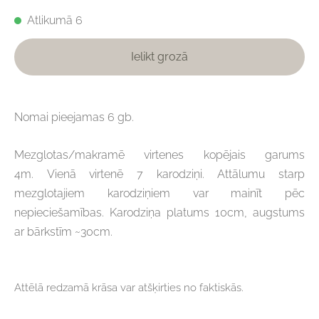
Atlikumā 6
Ielikt grozā
Nomai pieejamas 6 gb.
Mezglotas/makramē virtenes kopējais garums
4m. Vienā virtenē 7 karodziņi. Attālumu starp
mezglotajiem karodziņiem var mainīt pēc
nepieciešamības. Karodziņa platums 10cm, augstums
ar bārkstīm ~30cm.
Attēlā redzamā krāsa var atšķirties no faktiskās.