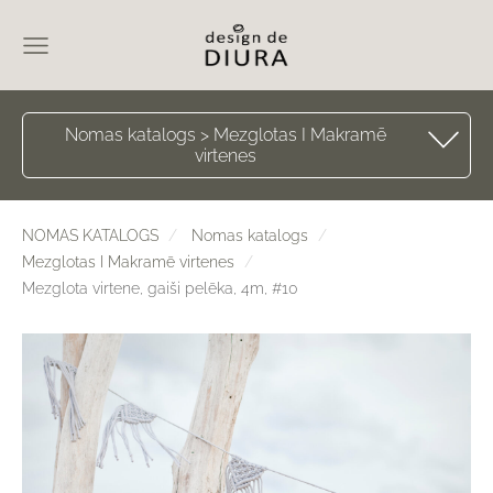
Nomas katalogs > Mezglotas I Makramē
virtenes
NOMAS KATALOGS
Nomas katalogs
Mezglotas I Makramē virtenes
Mezglota virtene, gaiši pelēka, 4m, #10