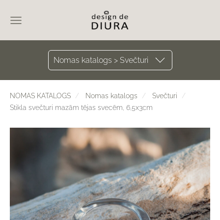
Nomas katalogs > Svečturi
NOMAS KATALOGS
Nomas katalogs
Svečturi
Stikla svečturi mazām tējas svecēm, 6,5x3cm