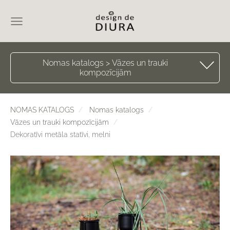
Nomas katalogs > Vāzes un trauki
kompozīcijām
NOMAS KATALOGS
Nomas katalogs
Vāzes un trauki kompozīcijām
Dekoratīvi metāla statīvi, melni