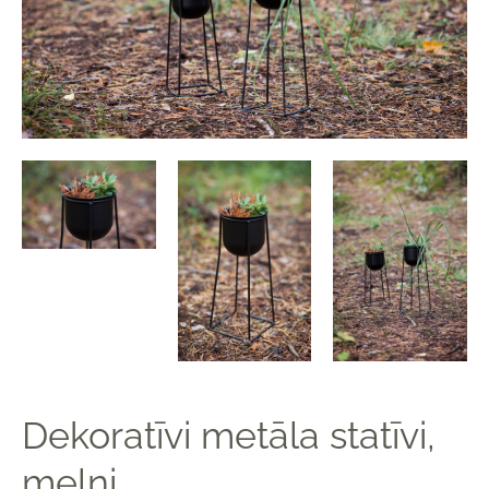
Dekoratīvi metāla statīvi,
melni